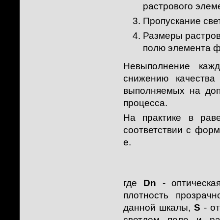
растрового элем
Пропускание све
Размеры растров
полю элемента 
Невыполнение каж
снижению качества
выполняемых на доп
процесса.
На практике в раве
соответствии с форм
е.
где
Dn
- оптическа
плотность прозрачн
данной шкалы,
S
- о
светлом поле и р