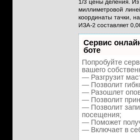
1/3 цены деления. Из
миллиметровой линей
координаты тачки, н
ИЗА-2 составляет 0,0
Сервис онлайн
боте
Попробуйте серви
вашего собственн
— Разгрузит мас
— Позволит гибк
— Разошлет опов
— Позволит приня
— Позволит запи
посещения;
— Поможет получи
— Включает в се