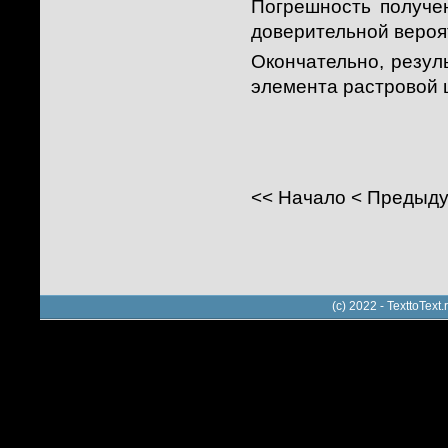
Погрешность получе
доверительной вероя
Окончательно, резул
элемента растровой 
<<
Начало
<
Предыд
(c) 2022 - TexttoTe