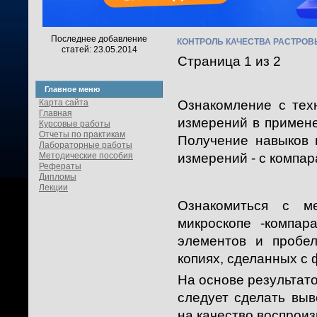
Последнее добавление
КОНТРОЛЬ КАЧЕСТВА РАСТРО
статей: 23.05.2014
Страница 1 из 2
Главное меню
Карта сайта
Ознакомление с тех
Главная
измерений в примене
Курсовые работы
Отчеты по практикам
Получение навыков 
Лабораторные работы
Методические пособия
измерений - с компар
Рефераты
Дипломы
Лекции
Ознакомиться с м
микроскопе -компа
элементов и пробе
копиях, сделанных с
На основе результат
следует сделать вы
на качество воспрои