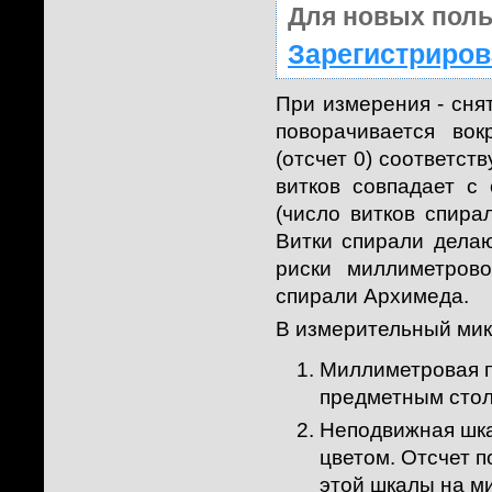
Для новых поль
Зарегистриров
При измерения - сня
поворачивается во
(отсчет 0) соответст
витков совпадает с
(число витков спира
Витки спирали делаю
риски миллиметров
спирали Архимеда.
В измерительный мик
Миллиметровая п
предметным стол
Неподвижная шка
цветом. Отсчет 
этой шкалы на м