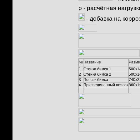
p
- расчётная нагрузк
- добавка на корро
№
Название
Разме
1
Стенка бимса 1
500x1
2
Стенка бимса 2
500x1
3
Поясок бимса
740x2
4
Присоединённый поясок
860x1