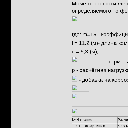
Момент сопротивлен
определяемого по фо
где:
m=15
- коэффици
l = 11,2 (м)- длина ко
c = 6,3 (м)
;
- нормат
p
- расчётная нагрузк
- добавка на корро
№
Название
Разме
1
Стенка карлингса 1
500x1