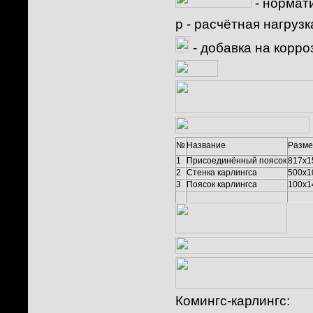
- нормат
p
- расчётная нагрузк
- добавка на корро
№
Название
Разме
1
Присоединённый поясок
817x1
2
Стенка карлингса
500x1
3
Поясок карлингса
100x1
Комингс-карлингс: