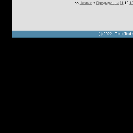
<<
Начало
<
Предыдущая
11
12
1
(c) 2022 - TexttoTe