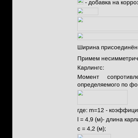
- добавка на корро
Ширина присоединённ
Примем несимметри
Карлингс:
Момент сопротив
определяемого по фо
где:
m=12
- коэффици
l = 4,9 (м)- длина карл
c = 4,2 (м)
;