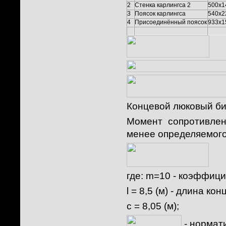
2
Стенка карлингса 2
500x1
3
Поясок карлингса
540x2
4
Присоединённый поясок
933x1
Концевой люковый би
Момент сопротивлен
менее определяемого
где:
m=10
- коэффици
l = 8,5 (м) - длина к
c = 8,05 (м)
;
- нормат