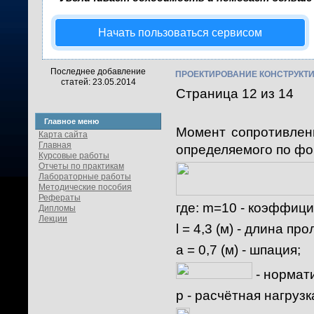
Начать пользоваться сервисом
Последнее добавление
ПРОЕКТИРОВАНИЕ КОНСТРУКТ
статей: 23.05.2014
Страница 12 из 14
Главное меню
Момент сопротивлен
Карта сайта
Главная
определяемого по фо
Курсовые работы
Отчеты по практикам
Лабораторные работы
Методические пособия
Рефераты
где:
m=10
- коэффици
Дипломы
Лекции
l = 4,3 (м) - длина п
a = 0,7 (м) - шпация;
- нормат
p
- расчётная нагрузк