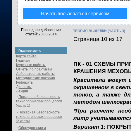
Начать пользоваться сервисом
Последнее добавление
ТЕОРИЯ ВЫДЕЛКИ (ЧАСТЬ 3)
статей: 23.05.2014
Страница 10 из 17
Главное меню
Карта сайта
Главная
ПК - 01
СХЕМЫ ПРИ
Курсовые работы
Отчеты по практикам
КРАШЕНИЯ МЕХОВ
Лабораторные работы
Методические пособия
Красители могут и
Рефераты
окрашенном в свет
Дипломы
Лекции
тонов, а также дл
Пожарная безопасность
методом шелкогра
технологических процессов
(часть 1)
*При расчете нео
Пожарная безопасность
технологических процессов
литр учитываются
(2 часть)
Вариант 1:
ПОКРЫТИ
Оборудование и