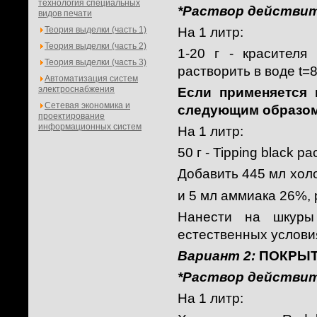
технология специальных
*Раствор действите
видов печати
Теория выделки (часть 1)
На 1 литр:
Теория выделки (часть 2)
1-20 г - красителя 
Теория выделки (часть 3)
растворить в воде t=
Автоматизация систем
электроснабжения
Если применяется к
Сетевая экономика и
следующим образом
проектирование
информационных систем
На 1 литр:
50 г - Tipping black р
Добавить 445 мл хол
и 5 мл аммиака 26%, 
Нанести на шкуры
естественных условия
Вариант 2:
ПОКРЫТ
*Раствор действите
На 1 литр: