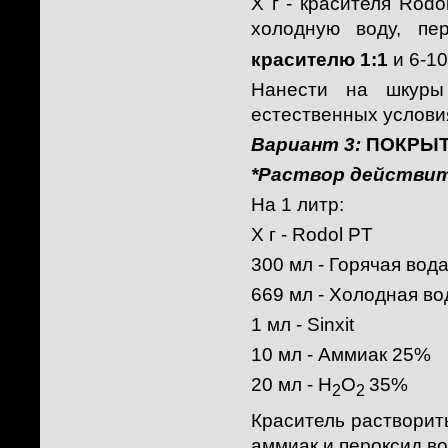
Х г - красителя Rodo
холодную воду, п
красителю 1:1
и 6-10
Нанести на шкуры
естественных условия
Вариант 3:
ПОКРЫТ
*Раствор действите
На 1 литр:
Х г - Rodol PT
300 мл - Горячая вод
669 мл - Холодная во
1 мл - Sinxit
10 мл - Аммиак 25%
20 мл - Н
О
35%
2
2
Краситель растворить
аммиак и пероксид в