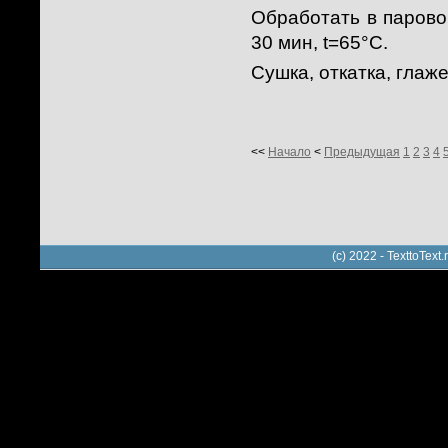
Обработать в парово
30 мин, t=65°С.
Сушка, откатка, глаж
<<
Начало
<
Предыдущая
1
2
3
4
(c) 2022 - TexttoTe