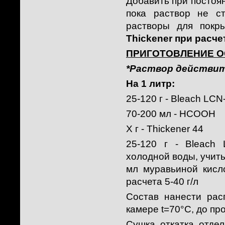
Добавить при постоя
пока раствор не ст
растворы для покр
Thickener при расч
ПРИГОТОВЛЕНИЕ О
*Раствор действите
На 1 литр:
25-120 г - Bleach LCN
70-200 мл - HCOOH
Х г - Thickener 44
25-120 г - Bleach
холодной воды, учит
мл муравьиной кисл
расчета 5-40 г/л
Состав нанести рас
камере t=70°С, до пр
Сушка, откатка, отдел