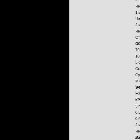
2 
Че
1 
Че
2 
Че
Ст
О
70
10
5-
Со
Су
МК
Э
Ж
К
5 
0,
0,
2 
Че
В