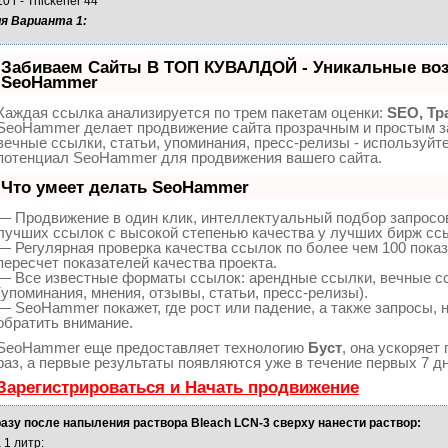
10 г - Thickener 44
я Варианта 1:
Забиваем Сайты В ТОП КУВАЛДОЙ - Уникальные воз
SeoHammer
Каждая ссылка анализируется по трем пакетам оценки:
SEO, Тр
SeoHammer делает продвижение сайта прозрачным и простым з
вечные ссылки, статьи, упоминания, пресс-релизы - используйт
потенциал SeoHammer для продвижения вашего сайта.
Что умеет делать SeoHammer
— Продвижение в один клик, интеллектуальный подбор запросо
лучших ссылок с высокой степенью качества у лучших бирж сс
— Регулярная проверка качества ссылок по более чем 100 пока
пересчет показателей качества проекта.
— Все известные форматы ссылок: арендные ссылки, вечные с
(упоминания, мнения, отзывы, статьи, пресс-релизы).
— SeoHammer покажет, где рост или падение, а также запросы, 
обратить внимание.
SeoHammer еще предоставляет технологию
Буст
, она ускоряет
раз, а первые результаты появляются уже в течение первых 7 дн
Зарегистрироваться и Начать продвижение
азу после напыления раствора Bleach LCN-3 сверху нанести раствор:
 1 литр: