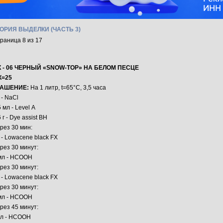
ОРИЯ ВЫДЕЛКИ (ЧАСТЬ 3)
раница 8 из 17
 - 06
ЧЕРНЫЙ «SNOW-TOP» НА БЕЛОМ ПЕСЦЕ
К=25
РАШЕНИЕ:
На 1 литр, t=65°C, 3,5 часа
г - NaCl
5 мл - Level А
6 г - Dye assist BH
рез 30 мин:
г - Lowacene black FX
рез 30 минут:
мл - НСООН
рез 30 минут:
г - Lowacene black FX
рез 30 минут:
мл - НСООН
рез 45 минут:
л - НСООН