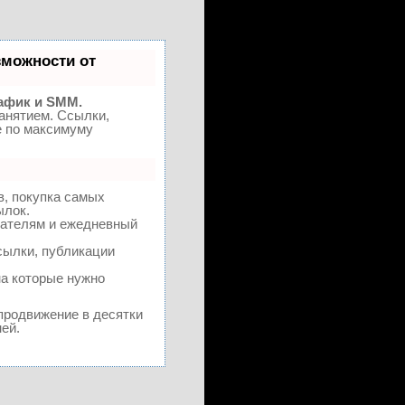
можности от
афик и SMM.
анятием. Ссылки,
е по максимуму
в, покупка самых
ылок.
зателям и ежедневный
сылки, публикации
на которые нужно
 продвижение в десятки
ей.