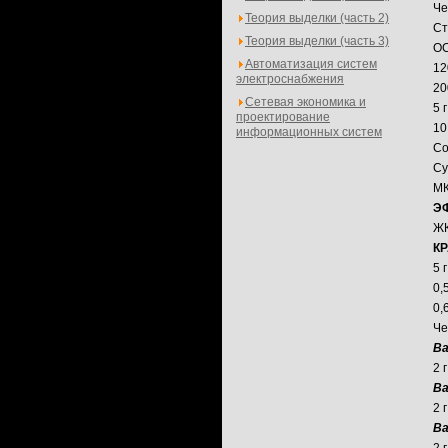
Че
Теория выделки (часть 2)
Ст
Теория выделки (часть 3)
О
Автоматизация систем
12
электроснабжения
20
Сетевая экономика и
5 
проектирование
10
информационных систем
Со
Су
МК
Э
Ж
К
5 
0,
0,
Че
Ва
2 
Ва
2 
Ва