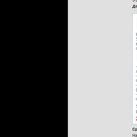
5-
Дл
Ср
На