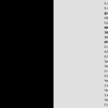
5 
5-
Дл
Об
Су
МК
Э
Ж
К
5 
0,
0,
За
Че
2 
0,
Че
1 
Че
2 
Че
Ст