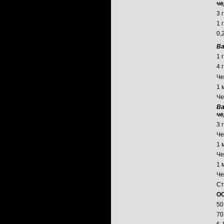
че
3 
1 
0,
Ва
1 
4 
Че
1 
Че
В
че
3 
Че
1 
Че
1 
Че
Ст
О
50
70