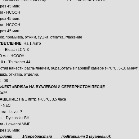
г - Lowacene Charcoal Gray
2 г - Lowacene Red BC
рез 45 мин:
мл - НСООН
рез 45 мин:
мл - НСООН
рез 45 мин:
ок, промывка, отжим, сушка, откатка, глажение
СВЕТЛЕНИЕ:
На 1 литр
 г - Bleach LCN-3
0 мл - НСООН
10 г - Thickener 44
став нанести распылением, обработать в паровой камере t=70°С, 5-10 минут.
шка, откатка, отделка.
 - 08
ФФЕКТ «BRISA» НА ВУАЛЕВОМ И СЕРЕБРИСТОМ ПЕСЦЕ
К=25
РАШЕНИЕ:
На 1 литр, t=65°С, 3,5 часа
г - NaCl
5 мл - Level P
6 г - Dye assist BH
мл - Lowenol MMF
рез 30 мин:
ариант 1(серебристый под
Вариант 2 (вуалевый):