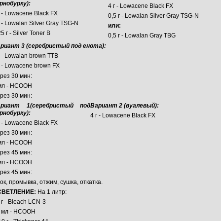
рнобурку):
4 г - Lowacene Black FX
г - Lowacene Black FX
0,5 г - Lowalan Silver Gray TSG-N
г - Lowalan Silver Gray TSG-N
или:
25 г - Silver Toner B
0,5 г - Lowalan Gray TBG
риант 3 (серебристый под енота):
г - Lowalan brown TTB
г - Lowacene brown FX
рез 30 мин:
мл - НСООН
рез 30 мин:
ариант 1(серебристый под
Вариант 2 (вуалевый):
рнобурку):
4 г - Lowacene Black FX
г - Lowacene Black FX
рез 30 мин:
мл - HCOOH
рез 45 мин:
мл - HCOOH
рез 45 мин:
ок, промывка, отжим, сушка, откатка.
СВЕТЛЕНИЕ:
На 1 литр:
 г - Bleach LCN-3
 мл - HCOOH