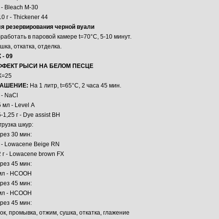
г - Bleach M-30
10 г - Thickener 44
я резервирования черной вуали
работать в паровой камере t=70°С, 5-10 минут.
шка, откатка, отделка.
 - 09
ФФЕКТ РЫСИ НА БЕЛОМ ПЕСЦЕ
К=25
РАШЕНИЕ:
На 1 литр, t=65°C, 2 часа 45 мин.
г - NaCl
5 мл - Level А
5-1,25 г - Dye assist BH
грузка шкур:
рез 30 мин:
г - Lowacene Beige RN
2 г - Lowacene brown FX
рез 45 мин:
мл - НСООН
рез 45 мин:
мл - НСООН
рез 45 мин:
ок, промывка, отжим, сушка, откатка, глажение