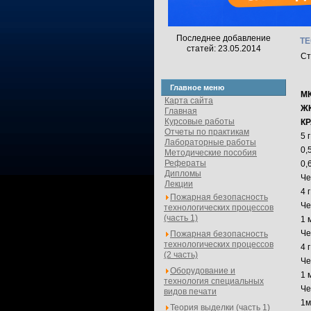
Последнее добавление
ТЕ
статей: 23.05.2014
Ст
Главное меню
МК
Карта сайта
Ж
Главная
Курсовые работы
К
Отчеты по практикам
5 
Лабораторные работы
0,
Методические пособия
Рефераты
0,
Дипломы
Че
Лекции
4 
Пожарная безопасность
Че
технологических процессов
(часть 1)
1 
Че
Пожарная безопасность
технологических процессов
4 
(2 часть)
Че
Оборудование и
1 
технология специальных
Че
видов печати
1м
Теория выделки (часть 1)