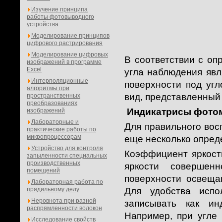
Изучение принципа
работы фотовыводного
устройства
Моделирование принципов
цифрового растрирования
Моделирование цифровых
В соответствии с оп
изображений в программе
Excel
угла наблюдения явл
Интерполяционные
поверхности под уг
алгоритмы при
вид, представленный 
пространственных
преобразованиях
Индикатрисы фотом
изображений
Лабораторные и
Для правильного вос
практические работы по
микропроцессорам
еще несколько опред
Устройство для контроля
Коэффициент яркости
запыленности специальных
производственных
яркости совершен
помещений
поверхности освеща
Лабораторная работа по
прядильному делу
Для удобства испо
Неровнота при разной
записывать как ин
распрямленности волокон
Например, при угле
Исследование свойств