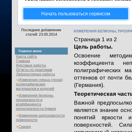
Начать пользоваться сервисом
Последнее добавление
ИЗМЕРЕНИЯ БЕЛИЗНЫ, ПРОЗР
статей: 23.05.2014
Страница 1 из 2
Цель работы.
Главное меню
Освоение методи
Карта сайта
Главная
коэффициента не
Курсовые работы
полиграфических м
Отчеты по практикам
Лабораторные работы
оттенков от почти б
Измерение глянца (лоска)
(Германия).
полиграфических
материалов и изделий
Теоретическая часть
Измерения белизны,
прозрачности и
Важной предпосылко
коэффициента
непрозрачности бумаги
является знание осн
Измерение шероховатости
понятий яркости 
поверхности
поверхностей. Сил
Сканер