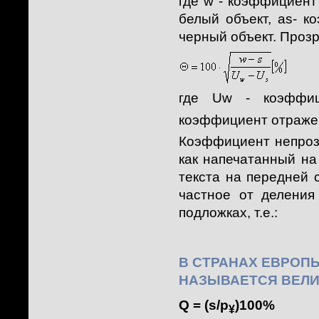
где w - коэффициент
белый объект, as- к
черный объект. Прозр
где Uw - коэффиц
коэффициент отражен
Коэффициент непрозр
как напечатанный н
текста на передней
частное от делени
подложках, т.е.:
В СТРАНАХ ЕВРОП
НАЗЫВАЕТСЯ ВЕЛ
Q = (s/p
)100%
¥