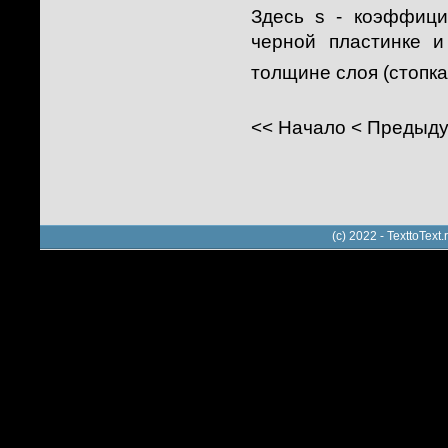
Здесь s - коэффици
черной пластинке и
толщине слоя (стопка
<<
Начало
<
Предыд
(c) 2022 - TexttoTe