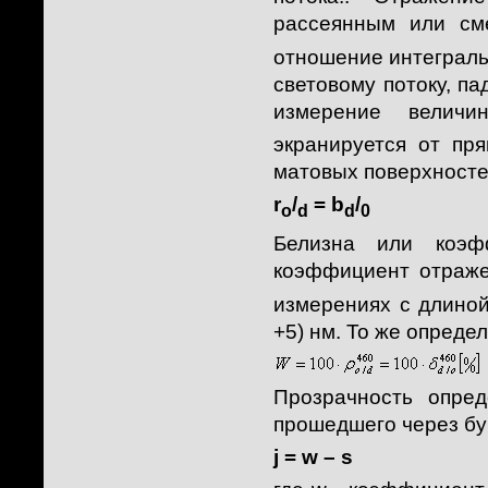
рассеянным или см
отношение интегральн
световому потоку, п
измерение величи
экранируется от пр
матовых поверхносте
r
/
= b
/
o
d
d
0
Белизна или коэф
коэффициент отраже
измерениях с длиной
+5) нм. То же опреде
Прозрачность опред
прошедшего через бу
j = w – s