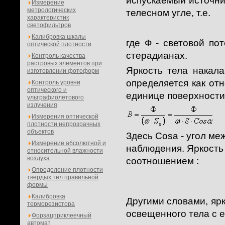
испускаемый источн
Измерение
метрологических
телесном угле, т.е.
характеристик
светофильтров
Калибровка шкалы
где Ф - световой по
оптической плотности
стерадианах.
Контроль качества
растровых элементов при
Яркость тела накал
изготовлении фотоформ
определяется как отн
Контроль уровни
оптического и
единице поверхности,
ультрафиолетового
излучения
Измерения оптической
плотности непрозрачных
объектов
Здесь Cosa - угол м
Измерение абсолютной и
наблюдения. Яркость 
относительной влажности
воздуха
соотношением :
Определение плотности
твердых тел правильной
формы
Калибровка
Другими словами, ярк
терморезистора
освещенного тела с 
Форзацприклеечный
автомат