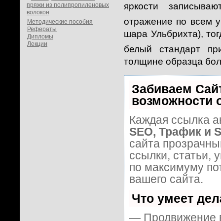
яркости записыва
пряжи из полипропиленовых
волокон
отражение по всем 
Методические пособия
Рефераты
шара Ульбрихта), то
Дипломы
Лекции
белый стандарт пр
толщине образца бол
Забиваем Сай
возможности 
Каждая ссылка а
SEO, Трафик и 
сайта прозрачны
ссылки, статьи, 
по максимуму п
вашего сайта.
Что умеет де
— Продвижение в