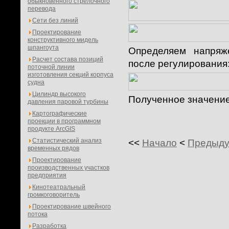
обыкновенного стрелочного
перевода
Сети без линий
Проектирование
конструктивного мидель
шпангоута
Определяем напряж
Расчет состава позиций
после регулирования
поточной линии
изготовления секций корпуса
судна
Цилиндр высокого
Полученное значение
давления паровой турбины
Картографические
проекции в программном
продукте ArcGIS
Статистический анализ
<<
Начало
<
Предыд
временных рядов
Проектирование
производственных участков
предприятия
Кинотеатральный
громкоговоритель
Проектирование швейного
потока
Разработка