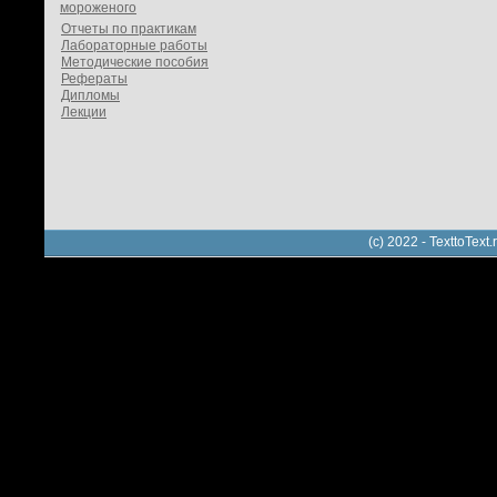
мороженого
Отчеты по практикам
Лабораторные работы
Методические пособия
Рефераты
Дипломы
Лекции
(c) 2022 - TexttoTe