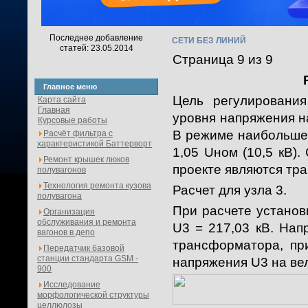
Последнее добавление
СЕТИ БЕЗ ЛИНИЙ
статей: 23.05.2014
Страница 9 из 9
Главное меню
Цель регулировани
Карта сайта
Главная
уровня напряжения на
Курсовые работы
В режиме наибольшей
Расчёт фильтра с
характеристикой Баттерворт
1,05 Uном (10,5 кВ)
Ремонт крышек люков
проекте являются тр
полувагонов
Технология ремонта кузова
Расчет для узла 3.
полувагона
При расчете установ
Организация
обслуживания и ремонта
U3 = 217,03 кВ. Нап
вагонов в депо
трансформатора, пр
Передатчик базовой
станции стандарта GSM -
напряжения U3 на ве
900
Исследование
морфологической структуры
целлюлозы