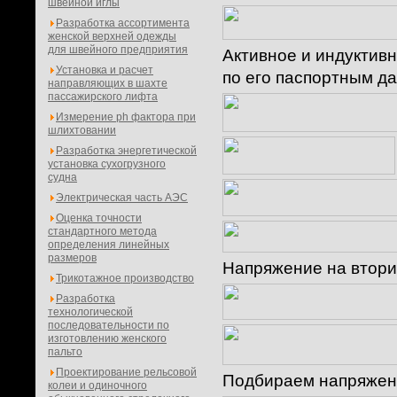
швейной иглы
Разработка ассортимента
женской верхней одежды
для швейного предприятия
Активное и индуктив
Установка и расчет
по его паспортным д
направляющих в шахте
пассажирского лифта
Измерение ph фактора при
шлихтовании
Разработка энергетической
установка сухогрузного
судна
Электрическая часть АЭС
Оценка точности
стандартного метода
определения линейных
размеров
Напряжение на втори
Трикотажное производство
Разработка
технологической
последовательности по
изготовлению женского
пальто
Проектирование рельсовой
Подбираем напряжени
колеи и одиночного