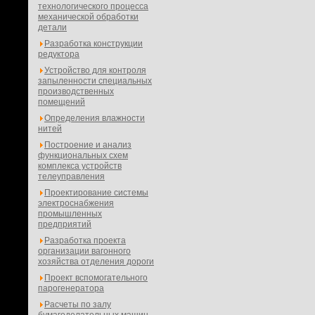
технологического процесса
механической обработки
детали
Разработка конструкции
редуктора
Устройство для контроля
запыленности специальных
производственных
помещений
Определения влажности
нитей
Построение и анализ
функциональных схем
комплекса устройств
телеуправления
Проектирование системы
электроснабжения
промышленных
предприятий
Разработка проекта
организации вагонного
хозяйства отделения дороги
Проект вспомогательного
парогенератора
Расчеты по залу