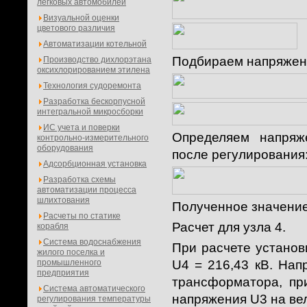
легковых автомобилей
Визуальной оценки
цветового различия
Автоматизации котельной
Подбираем напряжени
Производство дихлорэтана
оксихлорированием этилена
Технология судоремонта
Разработка бескорпусной
интегральной микросборки
ИС учета и поверки
Определяем напряж
контрольно-измерительного
оборудования
после регулирования
Адсорбционная установка
Разработка схемы
автоматизации процесса
шлихтования
Полученное значение
Расчеты по статике
Расчет для узла 4.
корабля
Система водоснабжения
При расчете установ
жилого поселка и
промышленного
U4 = 216,43 кВ. Нап
предприятия
трансформатора, пр
Система автоматического
напряжения U3 на ве
регулирования температуры