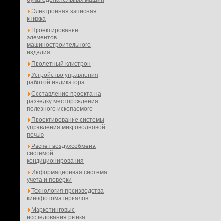
бумагоделательных машин
Электронная записная
книжка
Проектирование
элементов
машиностроительного
изделия
Пролетный клистрон
Устройство управления
работой индикатора
Составление проекта на
разведку месторождения
полезного ископаемого
Проектирование системы
управления микроволновой
печью
Расчет воздухообмена
системой
кондиционирования
Информационная система
учета и поверки
Технология производства
кинофотоматериалов
Маркетинговые
исследования рынка