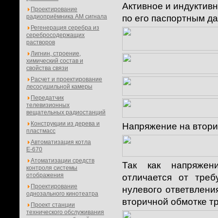
Активное и индуктив
Проектирование
радиоприёмника АМ сигнала
по его паспортным д
Регенерация серебра из
серебросодержащих
растворов
Лигнин, строение,
химический состав и
свойства связи
Расчет и проектирование
лесосушильной камеры
Передатчик
телевизионных
вещательных радиостанций
Конструкции из дерева и
Напряжение на втори
пластмасс
Автоматизация котла
Е-670
Атоматизации средств
Так как напряжен
контроля системы
отображения
отличается от тре
Проектирование
нулевого ответвлени
однозального кинотеатра
вторичной обмотке т
Проект станции
технического обслуживания