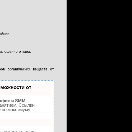
рбции.
поглощенного пара.
ров органических веществ от
можности от
афик и SMM.
анятием. Ссылки,
е по максимуму
в, покупка самых