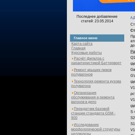
Последнее добавление
А
статей: 23.05.2014
Ст
Ст
Пр
Главное меню
ат
Карта сайта
до
Главная
Ра
Курсовые работы
Q1
Расчёт фильтра с
характеристикой Баттерворт
гд
Ga
Ремонт крышек люков
полувагонов
G′
Технология ремонта кузова
гд
полувагона
V1
Организация
ρс
обслуживания и ремонта
V1
вагонов в депо
гд
Передатчик базовой
S 
станции стандарта GSM -
900
S2
S1
Исследование
морфологической структуры
V1
целлюлозы