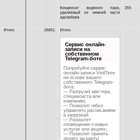
Конденсат водяного
пара,
355
удаляемый из нижней части
адсорбера
Итого:
26851
Итого:
Сервис онлайн-
записи на
собственном
Telegram-боте
Попробуйте сервис
онлайн-записи VisitTime
на основе вашего
собственного Telegram-
бота:
— Разгрузит мастера,
специалиста или
компанию;
— Позволит гибко
управлять расписанием
и загрузкой;
— Разошлет
оповещения о новых
услугах или акциях;
— Позволит принять
оплату на карту/