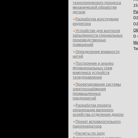
технологического процесса
15
механической обработки
Ра
детали
D2
Разработка конструкции
редуктора
D2
Об
Устройство для контроля
запыленности специальных
D 
производственных
Ма
помещений
Та
Определения влажности
нитей
Построение и анализ
функциональных схем
комплекса устройств
телеуправления
Проектирование системы
электроснабжения
промышленных
предприятий
Разработка проекта
организации вагонного
хозяйства отделения дороги
Проект вспомогательного
парогенератора
Расчеты по залу