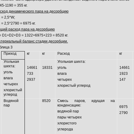
45-1190 = 355 кг.
сход динамического пара на десорбцию
 = 2,5*W;
 = 2,5*2790 = 6975 кг.
щий расход пара на десорбцию
= D1+D2+D3 = 1322+6975+223 = 8520 кг.
териальный баланс стадии десорбции.
блица 3
Приход
кг
кг
Расход
кг
Угольная
Угольная шихта:
шихта:
14661
18331
уголь
14661
уголь
733
влага
1923
влага
2937
четырех
147
четырех
хлористый углерод
хлористый
углерод
Водяной
8520
Смесь паров, идущая на
пар
конденсацию:
6975
водяной пар
2790
пары четырех
хлористого
углерода