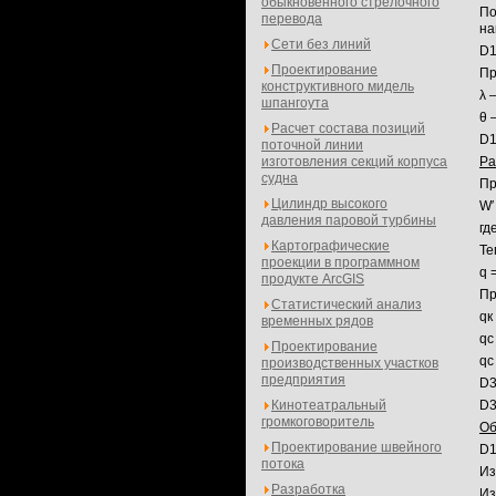
обыкновенного стрелочного
По
перевода
на
Сети без линий
D1
Проектирование
Пр
конструктивного мидель
λ 
шпангоута
θ 
Расчет состава позиций
D1
поточной линии
изготовления секций корпуса
Ра
судна
Пр
Цилиндр высокого
W′
давления паровой турбины
гд
Картографические
Те
проекции в программном
q 
продукте ArcGIS
Пр
Статистический анализ
qк
временных рядов
qс
Проектирование
qс
производственных участков
предприятия
D3
Кинотеатральный
D3
громкоговоритель
Об
Проектирование швейного
D1
потока
Из
Разработка
Из