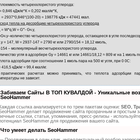
плоемкость четыреххлористого углерода:
= 0,846 кДж/кг*К = 0,202 ккал/кг*К,
 = 2937*0,846*(100-20) = 198776 кДж = 47441 ккал.
сход тепла на десорбцию четыреххлористого углерода
 = W*q,W = G′″- Gч.у,
еGч.у–количество четыреххлористого углерода, остающееся в угле последесо
.у = 147, W = 2937-147 = 2790 кг или 2790/154 = 18,12 кмоль,
е154 – молекулярный весчетыреххлористого углерода.
личество угля в адсорбере Gу = 14661 кг или 14661/18,12 ≈ 809 кг на 1 кмоль 
плота адсорбции при соотношении 1 кмоль пара на 500 кг угля, при 0 0С:
= 416,5 кДж/кг = 99,4 ккал/кг.
практических расчетах можно принимать, что теплота адсорбции па
мпературы не зависит.
Забиваем Сайты В ТОП КУВАЛДОЙ - Уникальные воз
SeoHammer
Каждая ссылка анализируется по трем пакетам оценки:
SEO, Тр
SeoHammer делает продвижение сайта прозрачным и простым з
вечные ссылки, статьи, упоминания, пресс-релизы - используйт
потенциал SeoHammer для продвижения вашего сайта.
Что умеет делать SeoHammer
— Продвижение в один клик, интеллектуальный подбор запросо