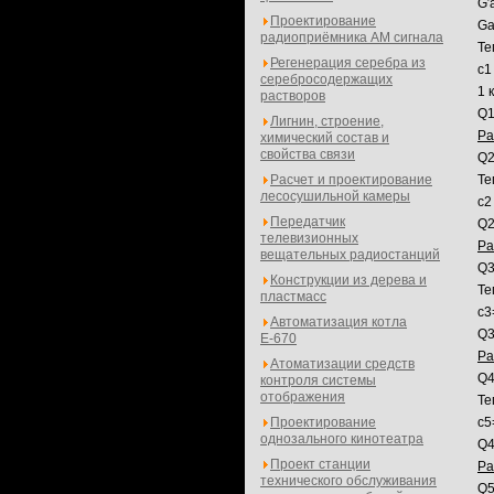
G′
Проектирование
Ga
радиоприёмника АМ сигнала
Те
Регенерация серебра из
с1
серебросодержащих
1 
растворов
Q1
Лигнин, строение,
Ра
химический состав и
свойства связи
Q2
Расчет и проектирование
Те
лесосушильной камеры
с2
Передатчик
Q2
телевизионных
Ра
вещательных радиостанций
Q3
Конструкции из дерева и
Те
пластмасс
с3
Автоматизация котла
Q3
Е-670
Ра
Атоматизации средств
Q4
контроля системы
отображения
Те
Проектирование
с5
однозального кинотеатра
Q4
Проект станции
Ра
технического обслуживания
Q5