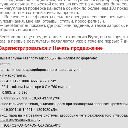
лучших ссылок с высокой степенью качества у лучших бирж сс
— Регулярная проверка качества ссылок по более чем 100 пока
пересчет показателей качества проекта.
— Все известные форматы ссылок: арендные ссылки, вечные с
(упоминания, мнения, отзывы, статьи, пресс-релизы).
— SeoHammer покажет, где рост или падение, а также запросы, 
обратить внимание.
SeoHammer еще предоставляет технологию
Буст
, она ускоряет
раз, а первые результаты появляются уже в течение первых 7 дн
Зарегистрироваться и Начать продвижение
нашем случае >теплоту адсорбции вычисляют по формуле:
= m*an,
е а – количество адсорбированного пара, л/кг угля;
и n – константы.
= 22,4*18,12*1000/14661 = 27,7 л/кг,
е 22,4 – объем 1 моль при 0 С и 760 мм рт. ст.
= 0,893, n = 0,930;
= 0,893*27,7 0,930 = 19,60 ккал/кг угля.
лное количество тепла, выделяющееся при поглощении паров четыреххлорис
 = 19,60*4,19*14661 = 1204020 кДж.
сход пара на нагревание системы, десорбцию четыреххлористого углерода
пла в окружающую среду
 = (Q1+Q2+Q3+Q4+Q5+Qд+Qп)/(λ-θ*c).