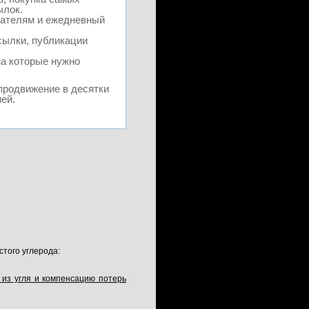
ылок.
зателям и ежедневный
сылки, публикации
на которые нужно
 продвижение в десятки
ей.
того углерода:
 из угля и компенсацию потерь