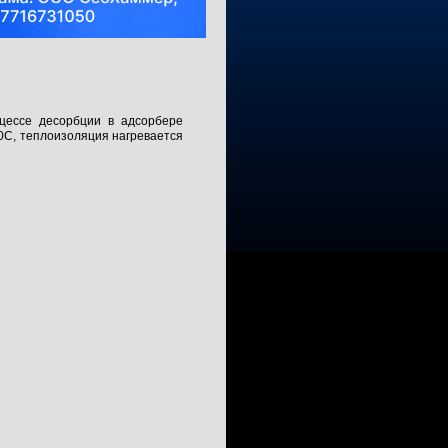
цессе десорбции в адсорбере
 0С, теплоизоляция нагревается