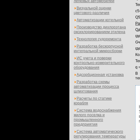
легковых автомобилей
Те
Визуальной оценки
с5
цветового различия
Q5
Автоматизации котельной
Ра
Производство дихлорэтана
Qд
оксихлорированием этилена
гд
Технология судоремонта
Gч
Разработка бескорпусной
гд
интегральной микросборки
Ко
ИС учета и поверки
Те
контрольно-измерительного
q 
оборудования
В 
Адсорбционная установка
те
Разработка схемы
автоматизации процесса
шлихтования
Расчеты по статике
корабля
Система водоснабжения
жилого поселка и
промышленного
предприятия
Система автоматического
регулирования температуры