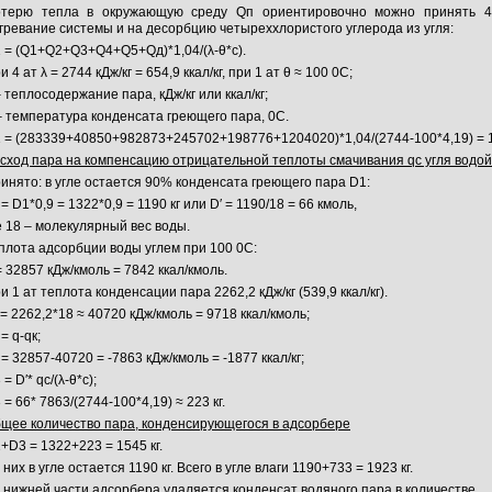
терю тепла в окружающую среду Qп ориентировочно можно принять 4
гревание системы и на десорбцию четыреххлористого углерода из угля:
 = (Q1+Q2+Q3+Q4+Q5+Qд)*1,04/(λ-θ*c).
и 4 ат λ = 2744 кДж/кг = 654,9 ккал/кг, при 1 ат θ ≈ 100 0С;
– теплосодержание пара, кДж/кг или ккал/кг;
– температура конденсата греющего пара, 0С.
 = (283339+40850+982873+245702+198776+1204020)*1,04/(2744-100*4,19) = 1
сход пара на компенсацию отрицательной теплоты смачивания qс угля водой
инято: в угле остается 90% конденсата греющего пара D1:
 = D1*0,9 = 1322*0,9 = 1190 кг или D′ = 1190/18 = 66 кмоль,
е 18 – молекулярный вес воды.
плота адсорбции воды углем при 100 0С:
= 32857 кДж/кмоль = 7842 ккал/кмоль.
и 1 ат теплота конденсации пара 2262,2 кДж/кг (539,9 ккал/кг).
 = 2262,2*18 ≈ 40720 кДж/кмоль = 9718 ккал/кмоль;
 = q-qк;
 = 32857-40720 = -7863 кДж/кмоль = -1877 ккал/кг;
 = D′* qс/(λ-θ*c);
 = 66* 7863/(2744-100*4,19) ≈ 223 кг.
щее количество пара, конденсирующегося в адсорбере
+D3 = 1322+223 = 1545 кг.
 них в угле остается 1190 кг. Всего в угле влаги 1190+733 = 1923 кг.
 нижней части адсорбера удаляется конденсат водяного пара в количестве