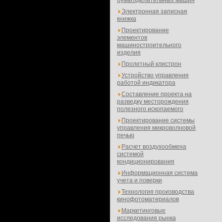
бумагоделательных машин
Электронная записная
книжка
Проектирование
элементов
машиностроительного
изделия
Пролетный клистрон
Устройство управления
работой индикатора
Составление проекта на
разведку месторождения
полезного ископаемого
Проектирование системы
управления микроволновой
печью
Расчет воздухообмена
системой
кондиционирования
Информационная система
учета и поверки
Технология производства
кинофотоматериалов
Маркетинговые
исследования рынка