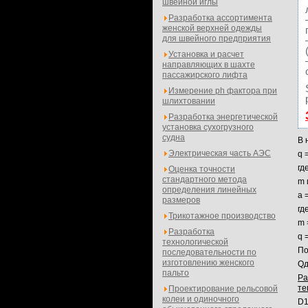
швейной иглы
Разработка ассортимента
женской верхней одежды
для швейного предприятия
Установка и расчет
направляющих в шахте
пассажирского лифта
Измерение ph фактора при
шлихтовании
Разработка энергетической
установка сухогрузного
судна
В 
Электрическая часть АЭС
q 
гд
Оценка точности
стандартного метода
m 
определения линейных
а 
размеров
гд
Трикотажное производство
m 
Разработка
q 
технологической
По
последовательности по
изготовлению женского
Qд
пальто
Ра
те
Проектирование рельсовой
колеи и одиночного
D1