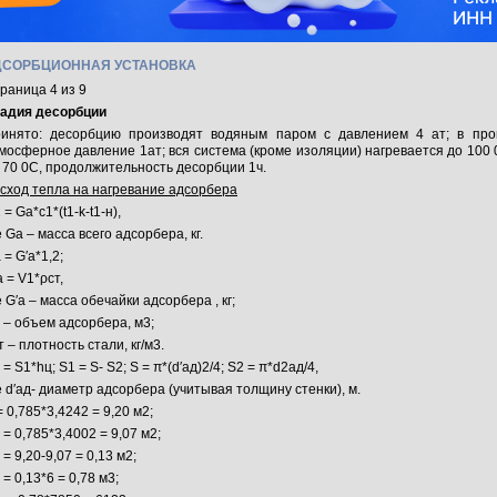
ДСОРБЦИОННАЯ УСТАНОВКА
раница 4 из 9
адия десорбции
инято: десорбцию производят водяным паром с давлением 4 ат; в про
мосферное давление 1ат; вся система (кроме изоляции) нагревается до 100
 70 0С, продолжительность десорбции 1ч.
сход тепла на нагревание адсорбера
 = Ga*с1*(t1-k-t1-н),
е Ga – масса всего адсорбера, кг.
 = G′a*1,2;
a = V1*ρст,
е G′a – масса обечайки адсорбера , кг;
 – объем адсорбера, м3;
т – плотность стали, кг/м3.
 = S1*hц; S1 = S- S2; S = π*(d′ад)2/4;
S2 = π*d2ад/4,
е
d′ад- диаметр адсорбера (учитывая толщину стенки), м.
= 0,785*3,4242 = 9,20 м2;
 = 0,785*3,4002 = 9,07 м2;
 = 9,20-9,07 = 0,13 м2;
 = 0,13*6 = 0,78 м3;