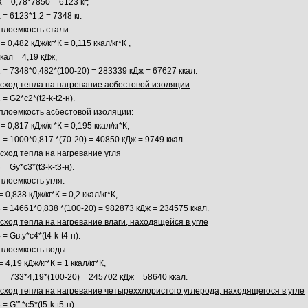
a = 0,78*7850 = 6123 кг;
 = 6123*1,2 = 7348 кг.
плоемкость стали:
 = 0,482 кДж/кг*К = 0,115 ккал/кг*К ,
ккал = 4,19 кДж,
 = 7348*0,482*(100-20) = 283339 кДж = 67627 ккал.
сход тепла на нагревание асбестовой изоляции
 = G2*с2*(t2-k-t2-н).
плоемкость асбестовой изоляции:
 = 0,817 кДж/кг*К = 0,195 ккал/кг*К,
 = 1000*0,817 *(70-20) = 40850 кДж = 9749 ккал.
сход тепла на нагревание угля
 = Gу*с3*(t3-k-t3-н).
плоемкость угля:
= 0,838 кДж/кг*К = 0,2 ккал/кг*К,
 = 14661*0,838 *(100-20) = 982873 кДж = 234575 ккал.
сход тепла на нагревание влаги, находящейся в угле
 = Gв.у*с4*(t4-k-t4-н).
плоемкость воды:
= 4,19 кДж/кг*К = 1 ккал/кг*К,
 = 733*4,19*(100-20) = 245702 кДж = 58640 ккал.
сход тепла на нагревание четыреххлористого углерода, находящегося в угле
 = G′″ *с5*(t5-k-t5-н).