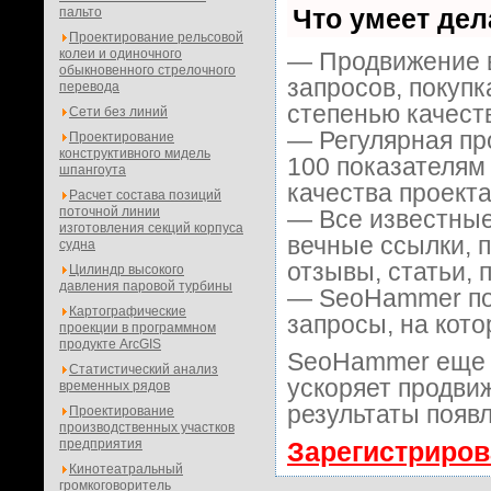
Что умеет де
пальто
Проектирование рельсовой
колеи и одиночного
— Продвижение в
обыкновенного стрелочного
запросов, покуп
перевода
степенью качест
Сети без линий
— Регулярная пр
Проектирование
конструктивного мидель
100 показателям
шпангоута
качества проекта
Расчет состава позиций
поточной линии
— Все известные
изготовления секций корпуса
вечные ссылки, 
судна
отзывы, статьи, 
Цилиндр высокого
давления паровой турбины
— SeoHammer пок
Картографические
запросы, на кот
проекции в программном
продукте ArcGIS
SeoHammer еще 
Статистический анализ
ускоряет продвиж
временных рядов
результаты появл
Проектирование
производственных участков
предприятия
Зарегистриров
Кинотеатральный
громкоговоритель