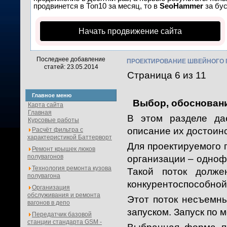
продвинется в Топ10 за месяц, то в
SeoHammer
за бу
Начать продвижение сайта
Последнее добавление
ПРОЕКТИРОВАНИЕ ШВЕЙНОГО 
статей: 23.05.2014
Страница 6 из 11
Главное меню
Выбор, обосновани
Карта сайта
Главная
В этом разделе дае
Курсовые работы
описание их достоинс
Расчёт фильтра с
характеристикой Баттерворт
Для проектируемого 
Ремонт крышек люков
полувагонов
организации – одноф
Технология ремонта кузова
Такой поток долже
полувагона
конкурентоспособной
Организация
обслуживания и ремонта
Этот поток несъемны
вагонов в депо
запуском. Запуск по 
Передатчик базовой
станции стандарта GSM -