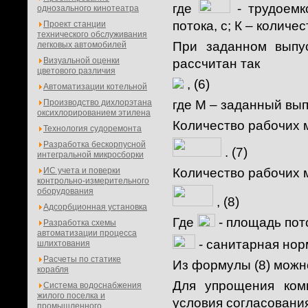
где
- трудоемк
однозального кинотеатра
потока, с; К – количе
Проект станции
технического обслуживания
При заданном выпу
легковых автомобилей
Визуальной оценки
рассчитан так
цветового различия
, (6)
Автоматизации котельной
Производство дихлорэтана
где М – заданный выпу
оксихлорированием этилена
Количество рабочих 
Технология судоремонта
Разработка бескорпусной
. (7)
интегральной микросборки
ИС учета и поверки
Количество рабочих 
контрольно-измерительного
оборудования
,
(8)
Адсорбционная установка
Где
- площадь пото
Разработка схемы
автоматизации процесса
- санитарная нор
шлихтования
Расчеты по статике
Из формулы (8) можн
корабля
Для упрощения ком
Система водоснабжения
жилого поселка и
условия согласования
промышленного