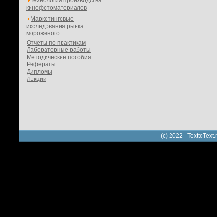
Технология производства
кинофотоматериалов
Маркетинговые
исследования рынка
мороженого
Отчеты по практикам
Лабораторные работы
Методические пособия
Рефераты
Дипломы
Лекции
(c) 2022 - TexttoTe