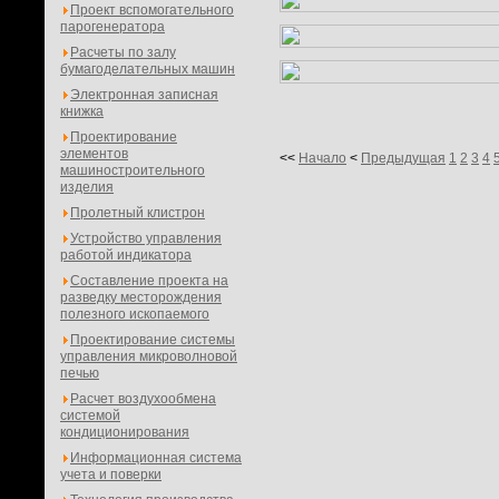
Проект вспомогательного
парогенератора
Расчеты по залу
бумагоделательных машин
Электронная записная
книжка
Проектирование
элементов
<<
Начало
<
Предыдущая
1
2
3
4
машиностроительного
изделия
Пролетный клистрон
Устройство управления
работой индикатора
Составление проекта на
разведку месторождения
полезного ископаемого
Проектирование системы
управления микроволновой
печью
Расчет воздухообмена
системой
кондиционирования
Информационная система
учета и поверки