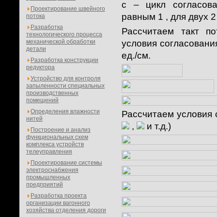
с – цикл согласов
Проектирование швейного
равным 1 , для двух 2 и
потока
Разработка
Рассчитаем такт по
технологического процесса
механической обработки
условия согласовани
детали
ед./см.
Разработка конструкции
редуктора
Устройство для контроля
запыленности специальных
производственных
помещений
Определения влажности
Рассчитаем условия с
нитей
,
и т.д.)
Построение и анализ
функциональных схем
комплекса устройств
телеуправления
Проектирование системы
электроснабжения
промышленных
предприятий
Разработка проекта
организации вагонного
хозяйства отделения дороги