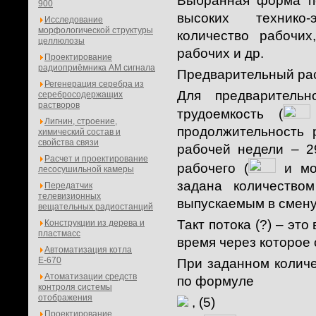
Выбранная форма по
900
высоких технико-э
Исследование
морфологической структуры
количество рабочи
целлюлозы
рабочих и др.
Проектирование
радиоприёмника АМ сигнала
Предварительный рас
Регенерация серебра из
Для предварительн
серебросодержащих
растворов
трудоемкость (
Лигнин, строение,
продолжительность 
химический состав и
свойства связи
рабочей недели – 2
Расчет и проектирование
рабочего (
и мощ
лесосушильной камеры
задана количество
Передатчик
телевизионных
выпускаемым в смену.
вещательных радиостанций
Такт потока (?) – эт
Конструкции из дерева и
пластмасс
время через которое 
Автоматизация котла
Е-670
При заданном количе
Атоматизации средств
по формуле
контроля системы
отображения
, (5)
Проектирование