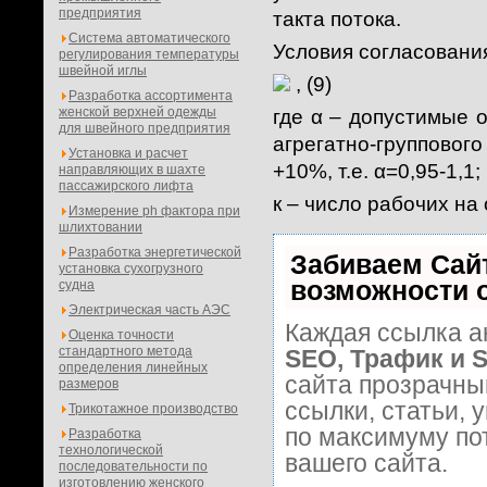
предприятия
такта потока.
Система автоматического
Условия согласовани
регулирования температуры
швейной иглы
, (9)
Разработка ассортимента
женской верхней одежды
где α – допустимые о
для швейного предприятия
агрегатно-групповог
Установка и расчет
+10%, т.е. α=0,95-1,1;
направляющих в шахте
пассажирского лифта
к – число рабочих на
Измерение ph фактора при
шлихтовании
Разработка энергетической
Забиваем Сай
установка сухогрузного
возможности 
судна
Электрическая часть АЭС
Каждая ссылка а
Оценка точности
стандартного метода
SEO, Трафик и 
определения линейных
сайта прозрачны
размеров
ссылки, статьи, 
Трикотажное производство
по максимуму п
Разработка
технологической
вашего сайта.
последовательности по
изготовлению женского