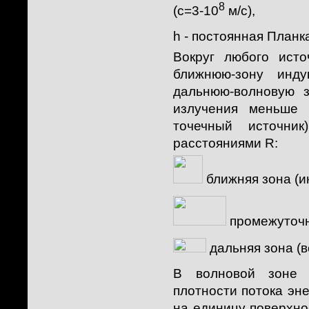
8
(с=3-10
м/с),
h - постоянная Планка
Вокруг любого ист
ближнюю-зону инду
дальнюю-волновую з
излучения меньше 
точечный источни
расстояниями R:
ближняя зона (и
промежуточн
дальняя зона (в
В волновой зоне и
плотности потока эне
на единицу поверхно