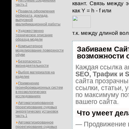
Ниточные соединения
квант. Связь между 
часть 2
как Y = h - f или
Правила оформления
реферата, доклада,
выпускной
квалификационной работы
Художественно
т.к. между длиной во
техническое описание
образца модели
Компьютерное
Забиваем Сай
моделирование поверхности
возможности 
обуви
Безопасность
Каждая ссылка а
жизнедеятельности
Выбор материалов на
SEO, Трафик и 
изделие
сайта прозрачны
Применение
ссылки, статьи, 
геоинформационных систем
в геоэкологических
по максимуму п
исследованиях
вашего сайта.
Автоматизированное
проектирование судовых
Что умеет де
энергетических установок
часть 1
Автоматизированное
— Продвижение в
проектирование судовых