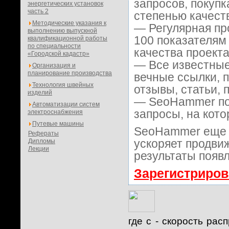
запросов, покуп
энергетических установок
часть 2
степенью качест
Методические указания к
— Регулярная пр
выполнению выпускной
100 показателям
квалификационной работы
по специальности
качества проекта
«Городской кадастр»
— Все известные
Организация и
планирование производства
вечные ссылки, 
Технология швейных
отзывы, статьи, 
изделий
— SeoHammer пок
Автоматизации систем
запросы, на кот
электроснабжения
Путевые машины
SeoHammer еще 
Рефераты
ускоряет продвиж
Дипломы
Лекции
результаты появл
Зарегистриров
где с - скорость ра