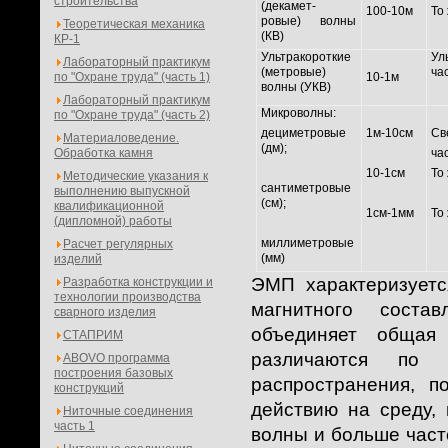
строительства
(декамет-
100-10м
То
ровые) волны
Теоретическая механика
(КВ)
КР-1
Ультракороткие
Ул
Лабораторный практикум
(метровые)
ча
по "Охране труда" (часть 1)
10-1м
волны (УКВ)
Лабораторный практикум
Микроволны:
по "Охране труда" (часть 2)
дециметровые
1м-10см
Св
Материаловедение.
(дм);
Обработка камня
ча
10-1см
То
Методические указания к
сантиметровые
выполнению выпускной
(см);
квалификационной
1см-1мм
То
(дипломной) работы
миллиметровые
Расчет регулярных
(мм)
изделий
ЭМП характеризуетс
Разработка конструкции и
технологии производства
магнитного соста
сварного изделия
объединяет общая
СТАПРИМ
различаются по 
ABOVO программа
построения базовых
распространения, п
конструкций
действию на среду,
Ниточные соединения
часть 1
волны и больше част