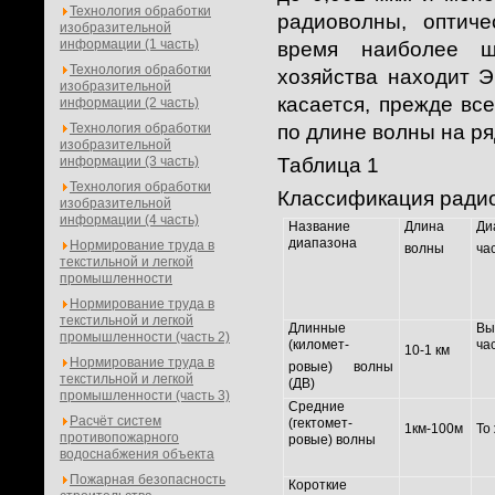
Технология обработки
радиоволны, оптич
изобразительной
информации (1 часть)
время наиболее ш
Технология обработки
хозяйства находит 
изобразительной
касается, прежде вс
информации (2 часть)
Технология обработки
по длине волны на ряд
изобразительной
информации (3 часть)
Таблица 1
Технология обработки
Классификация ради
изобразительной
информации (4 часть)
Название
Длина
Ди
диапазона
Нормирование труда в
волны
ча
текстильной и легкой
промышленности
Нормирование труда в
текстильной и легкой
Длинные
Вы
промышленности (часть 2)
(километ-
ча
10-1 км
Нормирование труда в
ровые) волны
текстильной и легкой
(ДВ)
промышленности (часть 3)
Средние
Расчёт систем
(гектомет-
1км-100м
То
противопожарного
ровые) волны
водоснабжения объекта
Пожарная безопасность
Короткие