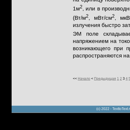
2
1м
, или в производ
2
2
(Вт/м
, мВт/см
, мкВ
излучения быстро зат
ЭМ поле складывае
напряжением на токо
возникающего при 
распространяются на
<<
Начало
<
Предыдущая
1
2
3
4
(c) 2022 - TexttoTe