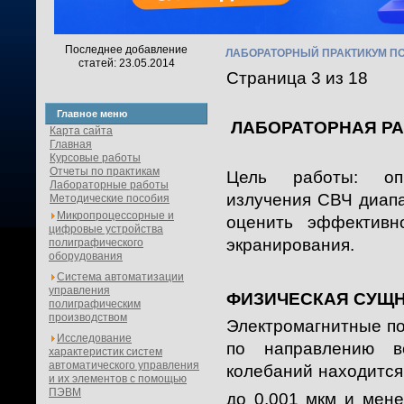
Последнее добавление
ЛАБОРАТОРНЫЙ ПРАКТИКУМ ПО 
статей: 23.05.2014
Страница 3 из 18
Главное меню
ЛАБОРАТОРНАЯ РАБ
Карта сайта
Главная
Курсовые работы
Отчеты по практикам
Цель работы: опр
Лабораторные работы
излучения СВЧ диапа
Методические пособия
Микропроцессорные и
оценить эффектив
цифровые устройства
экранирования.
полиграфического
оборудования
Система автоматизации
управления
ФИЗИЧЕСКАЯ СУЩН
полиграфическим
производством
Электромагнитные п
Исследование
по направлению в
характеристик систем
автоматического управления
колебаний находится 
и их элементов с помощью
ПЭВМ
до 0,001 мкм и менее