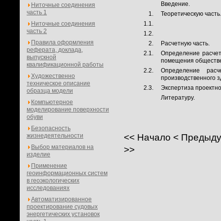
Введение.
Ниточные соединения
часть 1
1.
Теоретическую часть
Ниточные соединения
1.1.
часть 2
1.2.
Правила оформления
2.
Расчетную часть.
реферата, доклада,
2.1.
Определение расчет
выпускной
помещения обществе
квалификационной работы
2.2.
Определение расч
Художественно
производственного з
техническое описание
2.3.
Экспертиза проектно
образца модели
Литературу.
Компьютерное
моделирование поверхности
обуви
Безопасность
жизнедеятельности
<<
Начало
<
Предыд
Выбор материалов на
>>
изделие
Применение
геоинформационных систем
в геоэкологических
исследованиях
Автоматизированное
проектирование судовых
энергетических установок