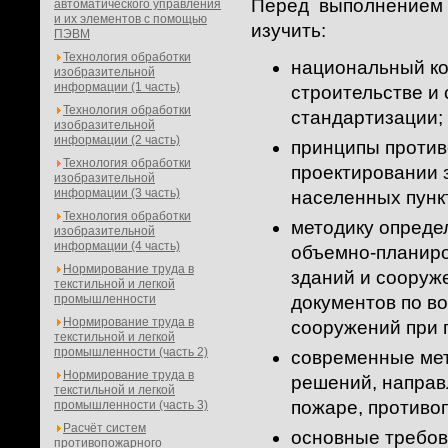
Перед выполнением
автоматического управления
и их элементов с помощью
изучить:
ПЭВМ
Технология обработки
национальный ко
изобразительной
информации (1 часть)
строительстве и
Технология обработки
стандартизации;
изобразительной
информации (2 часть)
принципы против
Технология обработки
проектировании 
изобразительной
информации (3 часть)
населенных пунк
Технология обработки
методику опреде
изобразительной
информации (4 часть)
объемно-планиро
Нормирование труда в
зданий и сооруж
текстильной и легкой
промышленности
документов по в
Нормирование труда в
сооружений при 
текстильной и легкой
промышленности (часть 2)
современные мет
Нормирование труда в
решений, направ
текстильной и легкой
пожаре, противо
промышленности (часть 3)
Расчёт систем
основные требов
противопожарного