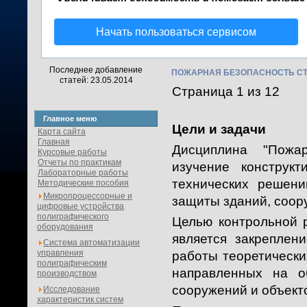
Начать пользоваться сервисом
Последнее добавление
ПОЖАРНАЯ БЕЗОПАСНОСТЬ С
статей: 23.05.2014
Страница 1 из 12
Главное меню
Цели и задачи
Карта сайта
Главная
Дисциплина "Пожар
Курсовые работы
Отчеты по практикам
изучение конструк
Лабораторные работы
технических решен
Методические пособия
Микропроцессорные и
защиты зданий, соор
цифровые устройства
полиграфического
Целью контрольной 
оборудования
является закреплен
Система автоматизации
управления
работы теоретически
полиграфическим
направленных на о
производством
сооружений и объект
Исследование
характеристик систем