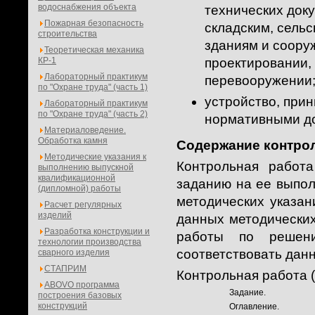
водоснабжения объекта
технических док
Пожарная безопасность
складским, сель
строительства
зданиям и соору
Теоретическая механика
КР-1
проектировании, 
Лабораторный практикум
перевооружении
по "Охране труда" (часть 1)
устройство, при
Лабораторный практикум
по "Охране труда" (часть 2)
нормативными до
Материаловедение.
Обработка камня
Содержание контрол
Методические указания к
Контрольная работ
выполнению выпускной
квалификационной
заданию на ее выпол
(дипломной) работы
методических указан
Расчет регулярных
изделий
данных методических
Разработка конструкции и
работы по решен
технологии производства
соответствовать дан
сварного изделия
СТАПРИМ
Контрольная работа 
ABOVO программа
Задание.
построения базовых
конструкций
Оглавление.