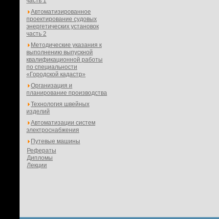
часть 1
Автоматизированное
проектирование судовых
энергетических установок
часть 2
Методические указания к
выполнению выпускной
квалификационной работы
по специальности
«Городской кадастр»
Организация и
планирование производства
Технология швейных
изделий
Автоматизации систем
электроснабжения
Путевые машины
Рефераты
Дипломы
Лекции