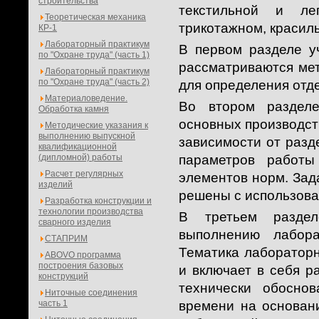
строительства
текстильной и лег
Теоретическая механика
трикотажном, красил
КР-1
Лабораторный практикум
В первом разделе у
по "Охране труда" (часть 1)
рассматриваются мет
Лабораторный практикум
по "Охране труда" (часть 2)
для определения отд
Материаловедение.
Во втором разделе
Обработка камня
основных производст
Методические указания к
выполнению выпускной
зависимости от разд
квалификационной
(дипломной) работы
параметров работы
Расчет регулярных
элементов норм. Зад
изделий
решены с использова
Разработка конструкции и
технологии производства
В третьем раздел
сварного изделия
выполнению лабора
СТАПРИМ
Тематика лаборатор
ABOVO программа
построения базовых
и включает в себя р
конструкций
технически обосно
Ниточные соединения
часть 1
времени на основан