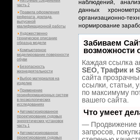
Ниточные соединения
наблюдений, анали
часть 2
данных хронометр
Правила оформления
организационно-те
реферата, доклада,
выпускной
нормирование зарабо
квалификационной работы
Художественно
техническое описание
Забиваем Сай
образца модели
возможности 
Компьютерное
моделирование поверхности
обуви
Каждая ссылка а
Безопасность
SEO, Трафик и 
жизнедеятельности
сайта прозрачны
Выбор материалов на
изделие
ссылки, статьи, 
Применение
по максимуму п
геоинформационных систем
вашего сайта.
в геоэкологических
исследованиях
Что умеет де
Автоматизированное
проектирование судовых
энергетических установок
— Продвижение в
часть 1
запросов, покуп
Автоматизированное
проектирование судовых
степенью качест