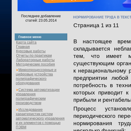
Последнее добавление
НОРМИРОВАНИЕ ТРУДА В ТЕК
статей: 23.05.2014
Страница 1 из 11
Главное меню
В настоящее врем
Карта сайта
Главная
складывается небла
Курсовые работы
тем, что имеет м
Отчеты по практикам
Лабораторные работы
существующим орган
Методические пособия
к нерациональному 
Микропроцессорные и
цифровые устройства
предприятии любой
полиграфического
оборудования
потребность в техн
Система автоматизации
которых приводит к
управления
полиграфическим
прибыли и рентабель
производством
Процесс установ
Исследование
характеристик систем
периодического пере
автоматического управления
нормирования тру
и их элементов с помощью
ПЭВМ
несколько функций: