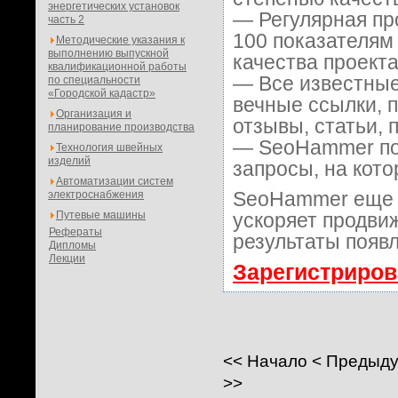
энергетических установок
— Регулярная пр
часть 2
100 показателям
Методические указания к
выполнению выпускной
качества проекта
квалификационной работы
— Все известные
по специальности
«Городской кадастр»
вечные ссылки, 
Организация и
отзывы, статьи, 
планирование производства
— SeoHammer пок
Технология швейных
изделий
запросы, на кот
Автоматизации систем
SeoHammer еще 
электроснабжения
Путевые машины
ускоряет продвиж
Рефераты
результаты появл
Дипломы
Лекции
Зарегистриров
<<
Начало
<
Предыд
>>