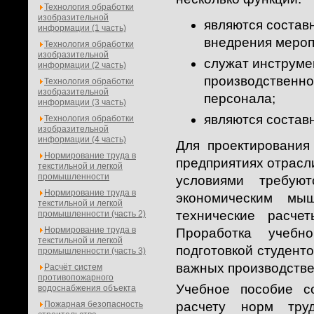
Технология обработки
изобразительной
являются состав
информации (1 часть)
внедрения мероп
Технология обработки
изобразительной
служат инструме
информации (2 часть)
производственно
Технология обработки
изобразительной
персонала;
информации (3 часть)
являются составн
Технология обработки
изобразительной
информации (4 часть)
Для проектирования
Нормирование труда в
предприятиях отрасл
текстильной и легкой
промышленности
условиями требую
Нормирование труда в
экономическим мыш
текстильной и легкой
технические расче
промышленности (часть 2)
Нормирование труда в
Проработка учебн
текстильной и легкой
подготовкой студент
промышленности (часть 3)
важных производстве
Расчёт систем
противопожарного
Учебное пособие с
водоснабжения объекта
Пожарная безопасность
расчету норм тру