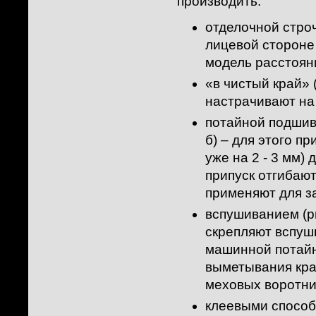
производить:
отделочной строч
лицевой стороне
модель расстоянии
«в чистый край» 
настрачивают на
потайной подшив
б) – для этого п
уже на 2 - 3 мм)
припуск отгибаю
применяют для за
вспушиванием (ри
скрепляют вспуш
машинной потайн
выметывания кра
меховых воротник
клеевыми способа