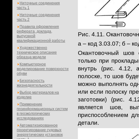
Ниточные соединения
часть 1
Ниточные соединения
часть 2
Правила оформления
реферата, доклада,
Рис. 4.11. Окантовоч
выпускной
квалификационной работы
а – код 3.03.07; б – ко
Художественно
Окантовочный шов 
техническое описание
образца модели
только при проклады
Компьютерное
внутрь (рис. 4.12,
моделирование поверхности
обуви
полоске, то шов буде
Безопасность
можно выполнять одн
жизнедеятельности
или если полоску пр
Выбор материалов на
изделие
заготовки) (рис. 4
Применение
является шов, в
геоинформационных систем
в геоэкологических
приспособлением дл
исследованиях
детали.
Автоматизированное
проектирование судовых
энергетических установок