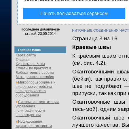
Начать пользоваться сервисом
Последнее добавление
НИТОЧНЫЕ СОЕДИНЕНИЯ ЧАСТ
статей: 23.05.2014
Страница 3 из 16
Краевые швы
Главное меню
К краевым швам отно
Карта сайта
Главная
(см. рис. 4.2).
Курсовые работы
Отчеты по практикам
Окантовочными шва
Лабораторные работы
Методические пособия
(бейки), как правило
Микропроцессорные и
шве не подгибают —
цифровые устройства
полиграфического
припуски, так как пр
оборудования
Окантовочные швы 
Система автоматизации
управления
тесь-мой), одним за
полиграфическим
производством
Окантовочный шов с
Исследование
лучшего качества. В
характеристик систем