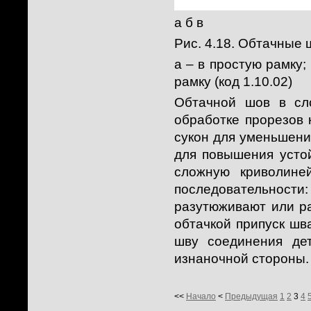
а б в
Рис. 4.18. Обтачные 
а – в простую рамку; 
рамку (код 1.10.02)
Обтачной шов в сло
обработке прорезов 
сукон для уменьшени
для повышения усто
сложную криволине
последовательности
разутюживают или ра
обтачкой припуск шв
шву соединения де
изнаночной стороны.
<<
Начало
<
Предыдущая
1
2
3
4