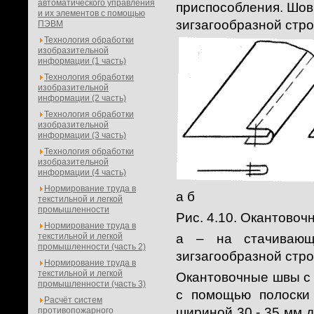
автоматического управления
приспособления. Шов
и их элементов с помощью
зигзагообразной стро
ПЭВМ
Технология обработки
изобразительной
информации (1 часть)
Технология обработки
изобразительной
информации (2 часть)
Технология обработки
изобразительной
информации (3 часть)
Технология обработки
изобразительной
информации (4 часть)
Нормирование труда в
а б
текстильной и легкой
промышленности
Рис. 4.10. Окантово
Нормирование труда в
текстильной и легкой
а – на стачивающ
промышленности (часть 2)
зигзагообразной строч
Нормирование труда в
текстильной и легкой
Окантовочные швы с
промышленности (часть 3)
с помощью полоски 
Расчёт систем
шириной 30 - 35 мм д
противопожарного