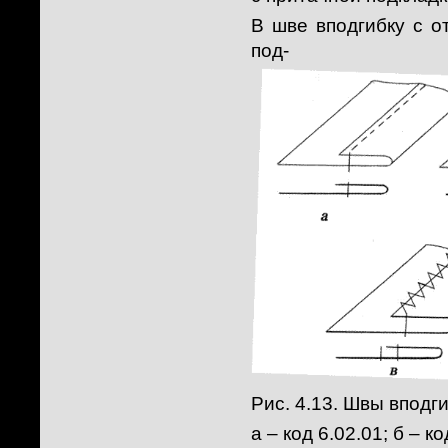
В шве вподгибку с о
под-
Рис. 4.13. Швы вподг
а – код 6.02.01; б – ко