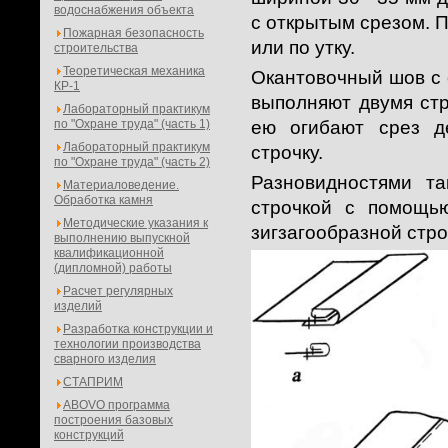
водоснабжения объекта
с открытым срезом. П
Пожарная безопасность
или по утку.
строительства
Теоретическая механика
Окантовочный шов с о
КР-1
выполняют двумя стр
Лабораторный практикум
по "Охране труда" (часть 1)
ею огибают срез д
Лабораторный практикум
строчку.
по "Охране труда" (часть 2)
Разновидностями т
Материаловедение.
Обработка камня
строчкой с помощью
Методические указания к
зигзагообразной строчк
выполнению выпускной
квалификационной
(дипломной) работы
Расчет регулярных
изделий
Разработка конструкции и
технологии производства
сварного изделия
СТАПРИМ
ABOVO программа
построения базовых
конструкций