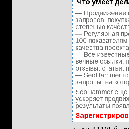
Что умеет де
— Продвижение в
запросов, покуп
степенью качест
— Регулярная пр
100 показателям
качества проекта
— Все известные
вечные ссылки, 
отзывы, статьи, 
— SeoHammer пок
запросы, на кот
SeoHammer еще 
ускоряет продвиж
результаты появл
Зарегистриров
а – код 3.14.01; б – к