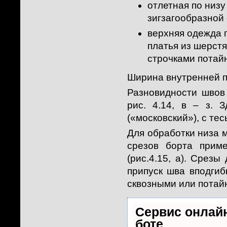
отлетная по низу
зигзагообразной 
верхняя одежда 
платья из шерст
строчками потайн
Ширина внутренней по
Разновидности швов
рис. 4.14, в – з.
(«московский»), с те
Для обработки низа м
срезов борта прим
(рис.4.15, а). Срез
припуск шва вподгиб
сквозными или потай
Сервис онлайн
боте