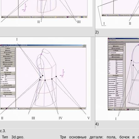
2)
4)
с.3.
 Тип 3d.geo. _______________Три основные детали: пола, бочок и 