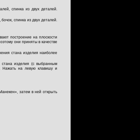
алей, спинка из двух деталей.
бочок, спинка из двух деталей.
вают построение на плоскости
поэтому они приняты в качестве
енения стана изделия наиболее
 стана изделия (с выбранным
). Нажать на левую клавишу и
]Манекен», затем в ней открыть