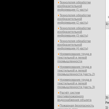
Технология обработки
изобразительной
информации (1 часть)
Технология обработки
изобразительной
информации (2 часть)
1)
Технология обработки
изобразительной
информации (3 часть)
Технология обработки
изобразительной
информации (4 часть)
Нормирование труда в
текстильной и легкой
промышленности
Нормирование труда в
текстильной и легкой
промышленности (часть 2)
Нормирование труда в
текстильной и легкой
промышленности (часть 3)
Расчёт систем
противопожарного
3)
водоснабжения объекта
Ри
Пожарная безопасность
1)