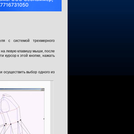
еля с системой трехмерного
д на левую клавишу мыши, после
ти курсор к этой кнопке, нажать
и осуществить выбор одного из