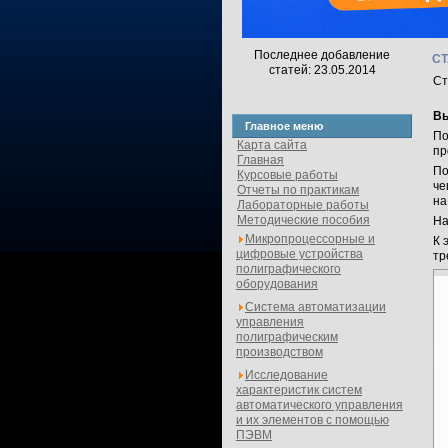
Последнее добавление
С
статей: 23.05.2014
Ст
Вы
Главное меню
По
Карта сайта
пр
Главная
По
Курсовые работы
че
Отчеты по практикам
на
Лабораторные работы
Методические пособия
На
Микропроцессорные и
К 
цифровые устройства
тр
полиграфического
оборудования
Система автоматизации
управления
полиграфическим
производством
Исследование
характеристик систем
автоматического управления
и их элементов с помощью
ПЭВМ