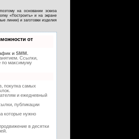
поэтому на основании эскиза
нопку «Построить» и на экране
ые линии) и заготовки изделия
можности от
афик и SMM.
анятием. Ссылки,
е по максимуму
в, покупка самых
ылок.
зателям и ежедневный
сылки, публикации
на которые нужно
 продвижение в десятки
ей.