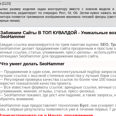
 а [1123]
ычно размер изделия задан конструктору вместе с эскизом модели и 
льзователь редактирует по очередно Рост, Ог, Об. Затем нужно нажать к
нитора появится трехмерное изображение манекена типовой фигуры (светл
ирные линии).
Забиваем Сайты В ТОП КУВАЛДОЙ - Уникальные воз
SeoHammer
Каждая ссылка анализируется по трем пакетам оценки:
SEO, Тр
SeoHammer делает продвижение сайта прозрачным и простым з
вечные ссылки, статьи, упоминания, пресс-релизы - используйт
потенциал SeoHammer для продвижения вашего сайта.
Что умеет делать SeoHammer
— Продвижение в один клик, интеллектуальный подбор запросо
лучших ссылок с высокой степенью качества у лучших бирж сс
— Регулярная проверка качества ссылок по более чем 100 пока
пересчет показателей качества проекта.
— Все известные форматы ссылок: арендные ссылки, вечные с
(упоминания, мнения, отзывы, статьи, пресс-релизы).
— SeoHammer покажет, где рост или падение, а также запросы, 
обратить внимание.
SeoHammer еще предоставляет технологию
Буст
, она ускоряет
раз, а первые результаты появляются уже в течение первых 7 дн
Зарегистрироваться и Начать продвижение