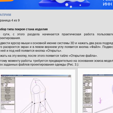
ТАПРИМ
раница 4 из 9
бор типа покроя стана изделия
 сути, с этого раздела начинается практическая работа пользоват
оектирования.
двести курсор мыши к основной иконке системы 3D и нажать два раза подря
го раскроется экран и в левом верхнем углу появится кнопка «Файл». Подвес
 неё и под ней появится кнопка «Открыть».
жать на эту кнопку, после этого появится табло «Открытие файла».
этому моменту работы требуется предварительно на основании эскиза модел
ех заданных файлов проектирования одежды (Рис. 3.):