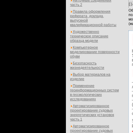
Ниточные соединения
[ ]
часть 2
Об
Правила оформления
по
реферата, доклада,
мо
выпускной
(ж
квалификационной работы
Художественно
техническое описание
образца модели
Компьютерное
моделирование поверхности
обуви
Безопасность
жизнедеятельности
Выбор материалов на
изделие
Применение
геоинформационных систем
в геоэкологических
исследованиях
Автоматизированное
проектирование судовых
энергетических установок
часть 1
Автоматизированное
проектирование судовых