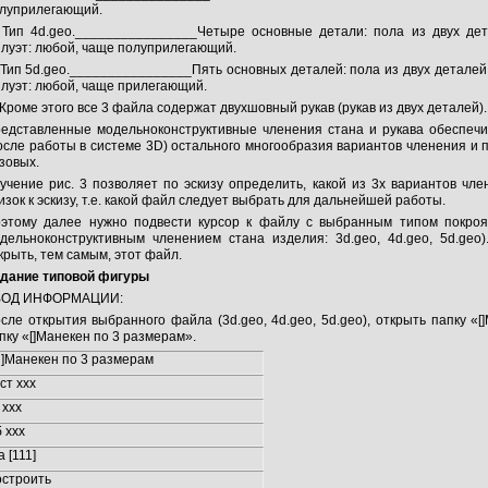
луприлегающий.
 Тип 4d.geo.________________Четыре основные детали: пола из двух дет
луэт: любой, чаще полуприлегающий.
 Тип 5d.geo.________________Пять основных деталей: пола из двух деталей, 
луэт: любой, чаще прилегающий.
 Кроме этого все 3 файла содержат двухшовный рукав (рукав из двух деталей).
едставленные модельноконструктивные членения стана и рукава обеспечи
осле работы в системе 3D) остального многообразия вариантов членения и 
зовых.
учение рис. 3 позволяет по эскизу определить, какой из 3х вариантов чл
изок к эскизу, т.е. какой файл следует выбрать для дальнейшей работы.
этому далее нужно подвести курсор к файлу с выбранным типом покроя
дельноконструктивным членением стана изделия: 3d.geo, 4d.geo, 5d.geo
крыть, тем самым, этот файл.
дание типовой фигуры
ВОД ИНФОРМАЦИИ:
сле открытия выбранного файла (3d.geo, 4d.geo, 5d.geo), открыть папку «[
пку «[]Манекен по 3 размерам».
]Манекен по 3 размерам
ст ххх
 ххх
 ххх
 а [111]
строить