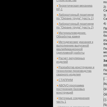
строительства
по
Теоретическая механика
2)
КР-1
Си
Лабораторный практикум
3)
по "Охране труда" (часть 1)
Си
4)
Лабораторный практикум
по "Охране труда" (часть 2)
Пр
(п
Материаловедение.
ба
Обработка камня
Из
Методические указания к
бл
выполнению выпускной
По
квалификационной
мо
(дипломной) работы
от
Расчет регулярных
За
изделий
В
Разработка конструкции и
По
технологии производства
па
сварного изделия
[…
СТАПРИМ
Ро
ABOVO программа
построения базовых
Ог
конструкций
Об
Ниточные соединения
[ ]
часть 1
По