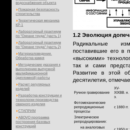
водоснабжения объекта
Пожарная безопасность
строительства
Теоретическая механика
КР-1
Лабораторный практикум
1.2 Эволюция допеч
по "Охране труда" (часть 1)
Лабораторный практикум
Радикальные изм
по "Охране труда" (часть 2)
поставившие его в 
Материаловедение.
«высокими» технолог
Обработка камня
так и сами предст
Методические указания к
выполнению выпускной
Развитие в этой о
квалификационной
(дипломной) работы
десятилетия, отмеча
Расчет регулярных
XV-
изделий
Ручное гравирование
XIXBB. н.
Разработка конструкции и
э.
технологии производства
Фотомеханические
сварного изделия
репродукционные
с 1880 гг.
СТАПРИМ
процессы
Электрическое
ABOVO программа
репродуцирование:
построения базовых
конструкций
на аналоговых
с 1950 гг.;