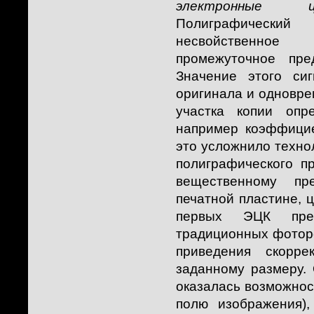
электронные цве
Полиграфически
несвойственное
промежуточное пре
Значение этого си
оригинала и одновре
участка копии опр
например коэффицие
это усложнило техно
полиграфического п
вещественному пр
печатной пластине, ц
первых ЭЦК пред
традиционных фотор
приведения скорре
заданному размеру.
оказалась возможност
полю изображения)