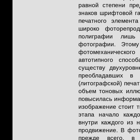
равной степени пре
знаков шрифтовой г
печатного элемент
широко фоторепрод
полиграфии лишь
фотографии. Этому
фотомеханического
автотипного спосо
существу двухуровн
преобладавших в 
(литографской) печа
объем тоновых иллю
повысилась информати
изображение стоит 
этапа начало кажд
внутри каждого из 
продвижение. В фот
прежде всего, в 