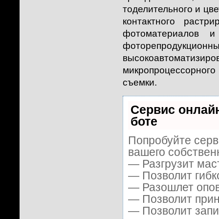
тоделительного и цв
контактного растр
фотоматериалов и
фоторепродукци
высокоавтоматизир
микропроцессорного
съемки.
Сервис онлайн
боте
Попробуйте серви
вашего собственн
— Разгрузит мас
— Позволит гибк
— Разошлет опов
— Позволит приня
— Позволит запи