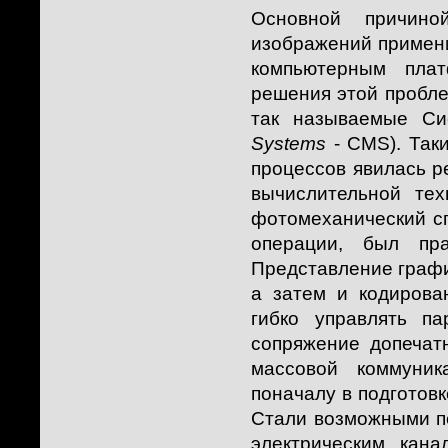
Основной причино
изображений примени
компьютерным пла
решения этой пробл
так называемые Си
Systems
- CMS). Так
процессов явилась р
вычислительной тех
фотомеханический с
операции, был пра
Представление графи
а затем и кодирова
гибко управлять п
сопряжение допечат
массовой коммуник
поначалу в подготовк
Стали возможными пе
электрическим кан