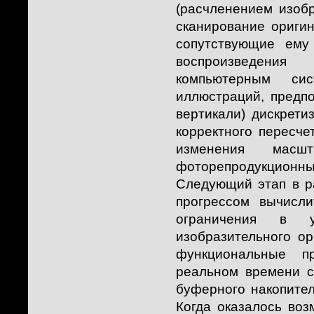
(расчленением изоб
сканирование ориги
сопутствующие ем
воспроизведения
компьютерным си
иллюстраций, предп
вертикали) дискрети
корректного пересче
изменения масш
фоторепродукционны
Следующий этап в р
прогрессом вычисл
ограничения в у
изобразительного ор
функциональные п
реальном времени с
буферного накопител
Когда оказалось во