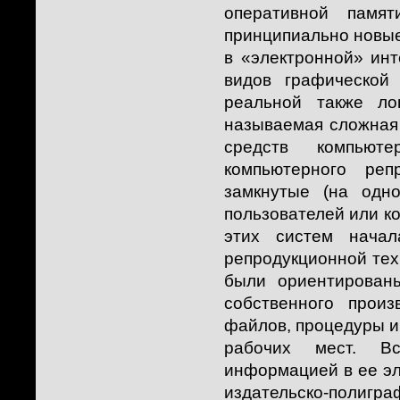
оперативной памят
принципиально новые
в «электронной» ин
видов графической
реальной также ло
называемая сложная 
средств компьют
компьютерного реп
замкнутые (на одн
пользователей или к
этих систем начал
репродукционной техн
были ориентирован
собственного прои
файлов, процедуры и
рабочих мест. В
информацией в ее э
издательско-полиг