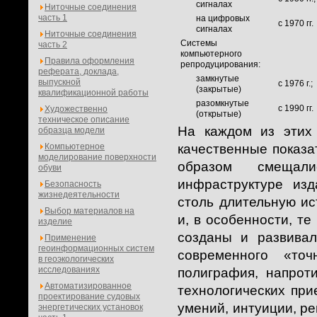
сигналах
Ниточные соединения
часть 1
на цифровых
с 1970 гг.
сигналах
Ниточные соединения
Системы
часть 2
компьютерного
Правила оформления
репродуцирования:
реферата, доклада,
замкнутые
выпускной
с 1976 г.;
(закрытые)
квалификационной работы
разомкнутые
с 1990 гг.
Художественно
(открытые)
техническое описание
На каждом из этих
образца модели
Компьютерное
качественные показа
моделирование поверхности
образом смещали
обуви
инфраструктуре изд
Безопасность
жизнедеятельности
столь длительную и
Выбор материалов на
и, в особенности, те
изделие
созданы и развива
Применение
геоинформационных систем
современного «то
в геоэкологических
исследованиях
полиграфия, напрот
Автоматизированное
технологических при
проектирование судовых
умений, интуиции, р
энергетических установок