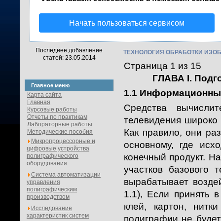
Начать пользоваться сервисом
Последнее добавление
ТЕХНОЛОГИЯ ОБРАБОТКИ ИЗОБ
статей: 23.05.2014
Страница 1 из 15
ГЛАВА I. Подг
Главное меню
1.1 Информационны
Карта сайта
Главная
Средства вычислит
Курсовые работы
Отчеты по практикам
телевидения широко 
Лабораторные работы
Как правило, они р
Методические пособия
Микропроцессорные и
основному, где исх
цифровые устройства
конечный продукт. Н
полиграфического
оборудования
участков базового 
Система автоматизации
вырабатывает воздей
управления
полиграфическим
1.1), Если принять 
производством
клей, картон, нитк
Исследование
характеристик систем
полиграфии не будет