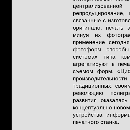
централизованн
репродуцирование,
связанные с изгото
оригинало, печать 
минуя их фотогра
применение сегодня
фотоформ способы 
системах типа ко
агрегатируют в печ
съемом форм. «Циф
производительности
традиционных, свои
революцию полигр
развития оказалас
концептуально новом
устройства информ
печатного станка.