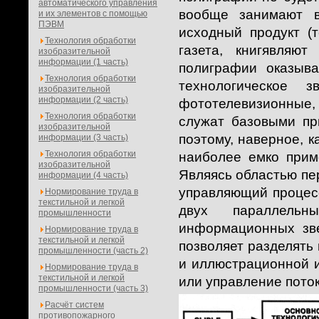
автоматического управления
вообще занимают в
и их элементов с помощью
ПЭВМ
исходный продукт (т
Технология обработки
газета, книгявляю
изобразительной
информации (1 часть)
полиграфии оказыв
Технология обработки
технологическое 
изобразительной
информации (2 часть)
фототелевизионные,
Технология обработки
служат базовыми пр
изобразительной
поэтому, наверное, 
информации (3 часть)
Технология обработки
наиболее емко прим
изобразительной
Являясь областью пе
информации (4 часть)
управляющий процесс
Нормирование труда в
текстильной и легкой
двух параллель
промышленности
информационных зве
Нормирование труда в
текстильной и легкой
позволяет разделять
промышленности (часть 2)
и иллюстрационной 
Нормирование труда в
текстильной и легкой
или управление поток
промышленности (часть 3)
Расчёт систем
противопожарного