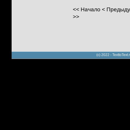
<<
Начало
<
Предыд
>>
(c) 2022 - TexttoTe