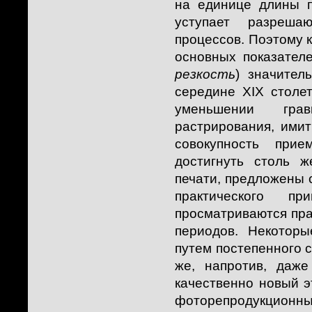
на единице длины п
уступает разреша
процессов. Поэтому к
основных показател
резкость
) значител
середине XIX столе
уменьшении гра
растрирования, ими
совокупность при
достигнуть столь 
печати, предложены 
практического п
просматриваются пра
периодов. Некотор
путем постепенного 
же, напротив, даж
качественно новый э
фоторепродукционн