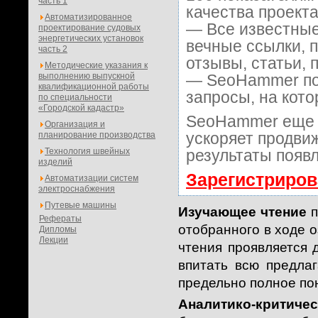
часть 1
качества проекта
Автоматизированное
— Все известные
проектирование судовых
энергетических установок
вечные ссылки, 
часть 2
отзывы, статьи, 
Методические указания к
выполнению выпускной
— SeoHammer пок
квалификационной работы
запросы, на кот
по специальности
«Городской кадастр»
SeoHammer еще 
Организация и
ускоряет продвиж
планирование производства
Технология швейных
результаты появл
изделий
Зарегистриров
Автоматизации систем
электроснабжения
Путевые машины
Изучающее чтение
п
Рефераты
отобранного в ходе о
Дипломы
Лекции
чтения проявляется д
впитать всю предла
предельно полное по
Аналитико-критичес