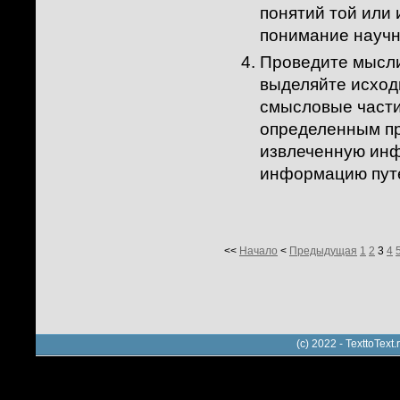
понятий той или 
понимание научно
Проведите мысли
выделяйте исход
смысловые части 
определенным пр
извлеченную ин
информацию пут
<<
Начало
<
Предыдущая
1
2
3
4
(c) 2022 - TexttoTe