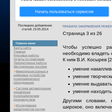
Начать пользоваться сервисом
Последнее добавление
ПРАВИЛА ОФОРМЛЕНИЯ РЕФЕР
статей: 23.05.2014
Страница 3 из 26
Главное меню
Чтобы успешно ра
Карта сайта
Главная
необходимо владеть
Курсовые работы
К ним В.И. Косырев [2
Отчеты по практикам
Лабораторные работы
Методические пособия
умение накапли
Микропроцессорные и
цифровые устройства
умение творческ
полиграфического
оборудования
умение выдават
Система автоматизации
умение находить 
управления
полиграфическим
производством
Другими словами, 
Исследование
широкое, оно включае
характеристик систем