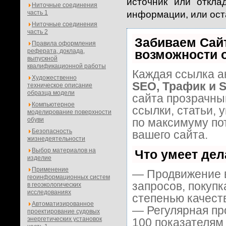
источник или откл
Ниточные соединения
часть 1
информации, или ост
Ниточные соединения
часть 2
Забиваем Сай
Правила оформления
реферата, доклада,
возможности 
выпускной
квалификационной работы
Каждая ссылка а
Художественно
SEO, Трафик и 
техническое описание
образца модели
сайта прозрачны
Компьютерное
ссылки, статьи, 
моделирование поверхности
обуви
по максимуму п
Безопасность
вашего сайта.
жизнедеятельности
Выбор материалов на
Что умеет де
изделие
Применение
— Продвижение в
геоинформационных систем
запросов, покуп
в геоэкологических
исследованиях
степенью качест
Автоматизированное
— Регулярная пр
проектирование судовых
энергетических установок
100 показателям