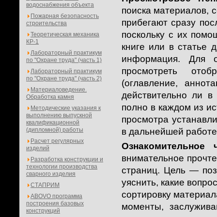
водоснабжения объекта
поиска материалов,
Пожарная безопасность
прибегают сразу пос
строительства
поскольку с их помо
Теоретическая механика
КР-1
книге или в статье 
Лабораторный практикум
информация. Для о
по "Охране труда" (часть 1)
просмотреть ото
Лабораторный практикум
по "Охране труда" (часть 2)
(оглавление, аннот
Материаловедение.
действительно ли в
Обработка камня
полно в каждом из ис
Методические указания к
выполнению выпускной
просмотра устанавли
квалификационной
(дипломной) работы
в дальнейшей работе
Расчет регулярных
Ознакомительное 
изделий
внимательное прочтен
Разработка конструкции и
технологии производства
страниц. Цель — по
сварного изделия
уяснить, какие вопр
СТАПРИМ
сортировку материал
ABOVO программа
построения базовых
моменты, заслужива
конструкций