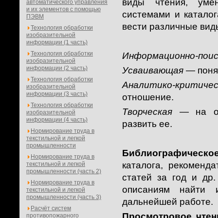
виды чтения, уме
автоматического управления
и их элементов с помощью
системами и каталог
ПЭВМ
вести различные вид
Технология обработки
изобразительной
информации (1 часть)
Технология обработки
Информационно-поис
изобразительной
информации (2 часть)
Усваивающая
— поня
Технология обработки
Аналитико-критичес
изобразительной
информации (3 часть)
отношение.
Технология обработки
Творческая
— на ос
изобразительной
информации (4 часть)
развить ее.
Нормирование труда в
текстильной и легкой
промышленности
Библиографическо
Нормирование труда в
каталога, рекоменд
текстильной и легкой
промышленности (часть 2)
статей за год и др
Нормирование труда в
описаниям найти 
текстильной и легкой
промышленности (часть 3)
дальнейшей работе.
Расчёт систем
Просмотровое чтен
противопожарного